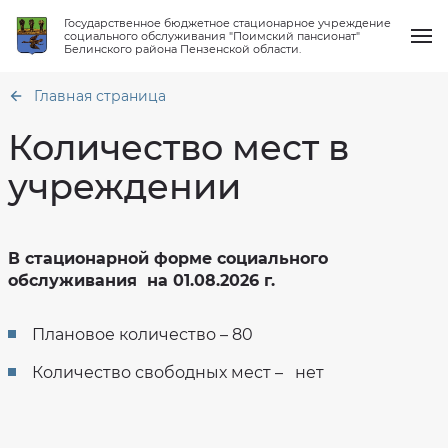
Государственное бюджетное стационарное учреждение
социального обслуживания "Поимский пансионат"
Белинского района Пензенской области.
Главная страница
Количество мест в
учреждении
О нас
Общая
информация
Услуги
В стационарной форме социального
Структура
Об
организации
объеме
обслуживания на 01.08.2026 г.
предоставления
Работа клубов
Материально
социальных
техническое
услуг,
обеспечение
численности
Плановое количество – 80
получателей
Новости
социальных
Финансово-
услуг
хозяйственная
и
Количество свободных мест – нет
деятельность
количество
Вопрос-ответ
свободных
Сведения
мест
о
проверках
Контакты
О
тарифах