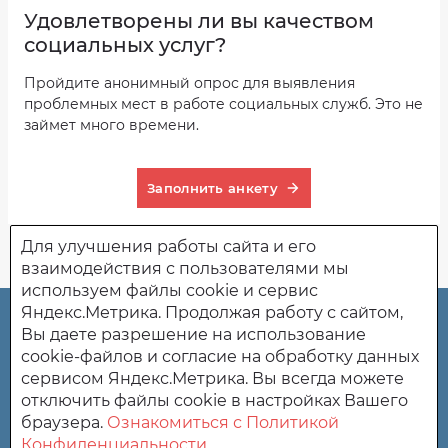
Удовлетворены ли вы качеством
социальных услуг?
Пройдите анонимный опрос для выявления
проблемных мест в работе социальных служб. Это не
займет много времени.
Заполнить анкету
Для улучшения работы сайта и его
взаимодействия с пользователями мы
используем файлы cookie и сервис
Яндекс.Метрика. Продолжая работу с сайтом,
ГБСУСО "Поимский пансионат" Белинского района
Вы даете разрешение на использование
Пензенской области.
cookie-файлов и согласие на обработку данных
сервисом Яндекс.Метрика. Вы всегда можете
442270 Пензенская область, Белинский район, с. Поим,
отключить файлы cookie в настройках Вашего
ул.Лесная 30.
браузера.
Ознакомиться с Политикой
Конфиденциальности