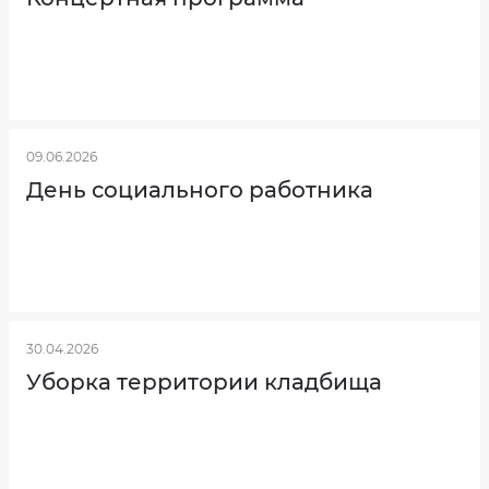
оценка
условий
Количество
труда
мест
в
Результаты
учреждении
независимой
оценки
качества
на
сайте
bus.gov.ru
09.06.2026
День социального работника
30.04.2026
Уборка территории кладбища