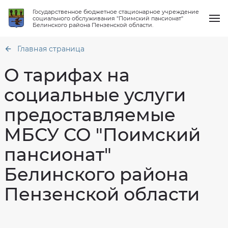
Государственное бюджетное стационарное учреждение
социального обслуживания "Поимский пансионат"
Белинского района Пензенской области.
Главная страница
О тарифах на
социальные услуги
О нас
предоставляемые
Общая
информация
Услуги
МБСУ СО "Поимский
Структура
Об
организации
объеме
предоставления
пансионат"
Работа клубов
Материально
социальных
техническое
услуг,
обеспечение
численности
Белинского района
получателей
Новости
социальных
Финансово-
услуг
хозяйственная
Пензенской области
и
деятельность
количество
Вопрос-ответ
свободных
Сведения
мест
о
проверках
Контакты
О
тарифах