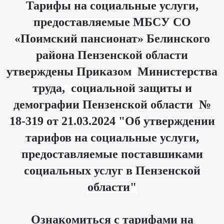
Противодействие
Тарифы на социальные услуги,
на
коррупции
социальные
услуги
предоставляемые МБСУ СО
Фотогалерея
предоставляемые
МБСУ
СО
«Поимский пансионат» Белинского
Перечень
"Поимский
товаров,
пансионат"
работ
района Пензенской области
Белинского
услуг,
района
закупки
Пензенской
которых
утверждены Приказом Министерства
области
осуществляются
у
субъектов
О
труда, социальной защиты и
малого
порядке
и
и
демографии Пензенской области №
среднего
условиях
предпринимательства
предоставления
социальных
18-319 от 21.03.2024 "Об утверждении
услуг
Часто
задаваемые
вопросы
тарифов на социальные услуги,
О
форме
социального
Оцените
предоставляемые поставшиками
обслуживания
нашу
и
работу
видах
социальных услуг в Пензенской
социальных
Независимая
услуг,
оценка
предоставляемых
области"
качества
ГБСУСО
условий
"Поимский
оказания
пансионат"
услуг
Перечень
Ознакомиться с тарифами на
Специальная
услуг