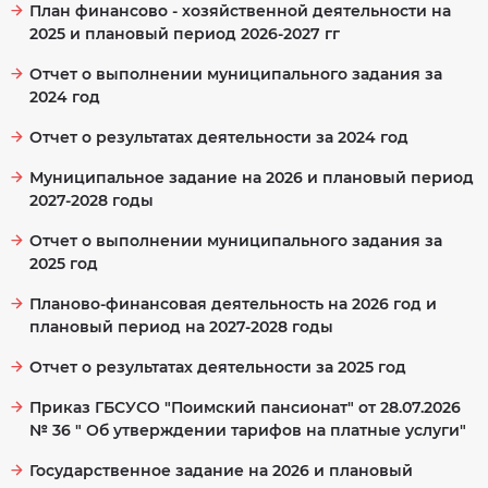
оценка
План финансово - хозяйственной деятельности на
условий
Количество
труда
2025 и плановый период 2026-2027 гг
мест
в
Результаты
учреждении
независимой
Отчет о выполнении муниципального задания за
оценки
2024 год
качества
на
сайте
bus.gov.ru
Отчет о результатах деятельности за 2024 год
Муниципальное задание на 2026 и плановый период
2027-2028 годы
Отчет о выполнении муниципального задания за
2025 год
Планово-финансовая деятельность на 2026 год и
плановый период на 2027-2028 годы
Отчет о результатах деятельности за 2025 год
Приказ ГБСУСО "Поимский пансионат" от 28.07.2026
№ 36 " Об утверждении тарифов на платные услуги"
Государственное задание на 2026 и плановый