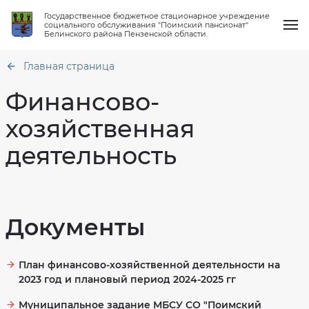
Государственное бюджетное стационарное учреждение
социального обслуживания "Поимский пансионат"
Белинского района Пензенской области.
Главная страница
Финансово-
хозяйственная
О нас
деятельность
Общая
информация
Услуги
Структура
Об
организации
объеме
предоставления
Работа клубов
Материально
социальных
техническое
услуг,
Документы
обеспечение
численности
получателей
Новости
социальных
Финансово-
услуг
хозяйственная
и
деятельность
количество
План финансово-хозяйственной деятельности на
Вопрос-ответ
свободных
Сведения
2023 год и плановый период 2024-2025 гг
мест
о
проверках
Контакты
О
Муниципальное задание МБСУ СО "Поимский
тарифах