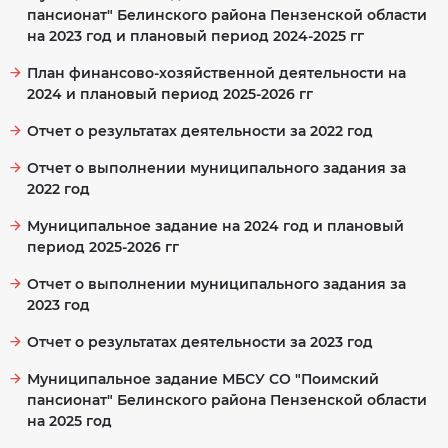
Противодействие
на
пансионат" Белинского района Пензенской области
коррупции
социальные
услуги
на 2023 год и плановый период 2024-2025 гг
Фотогалерея
предоставляемые
МБСУ
СО
План финансово-хозяйственной деятельности на
Перечень
"Поимский
товаров,
2024 и плановый период 2025-2026 гг
пансионат"
работ
Белинского
услуг,
района
закупки
Отчет о результатах деятельности за 2022 год
Пензенской
которых
области
осуществляются
у
Отчет о выполнении муниципального задания за
субъектов
О
малого
порядке
2022 год
и
и
среднего
условиях
предпринимательства
предоставления
Муниципальное задание на 2024 год и плановый
социальных
услуг
Часто
период 2025-2026 гг
задаваемые
вопросы
О
форме
Отчет о выполнении муниципального задания за
социального
Оцените
2023 год
обслуживания
нашу
и
работу
видах
Отчет о результатах деятельности за 2023 год
социальных
Независимая
услуг,
оценка
предоставляемых
качества
Муниципальное задание МБСУ СО "Поимский
ГБСУСО
условий
"Поимский
оказания
пансионат" Белинского района Пензенской области
пансионат"
услуг
на 2025 год
Перечень
Специальная
услуг