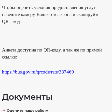
Противодействие
на
коррупции
социальные
Чтобы оценить условия предоставления услуг
услуги
Фотогалерея
предоставляемые
наведите камеру Вашего телефона и сканируйте
МБСУ
СО
Перечень
QR
"Поимский
– код
товаров,
пансионат"
работ
Белинского
услуг,
района
закупки
Пензенской
которых
области
осуществляются
у
субъектов
О
малого
порядке
и
и
Анкета доступна по QR-коду, а так же по прямой
среднего
условиях
предпринимательства
предоставления
ссылке:
социальных
услуг
Часто
задаваемые
вопросы
О
форме
https://bus.gov.ru/qrcode/rate/387460
социального
Оцените
обслуживания
нашу
и
работу
видах
социальных
Независимая
услуг,
оценка
предоставляемых
качества
Документы
ГБСУСО
условий
"Поимский
оказания
пансионат"
услуг
Перечень
Специальная
Оцените нашу работу
услуг